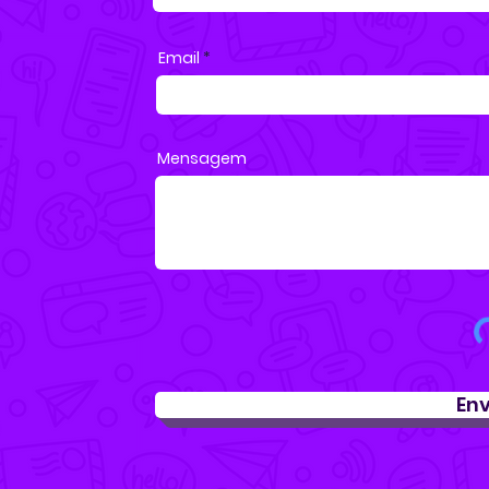
Email
Mensagem
Env