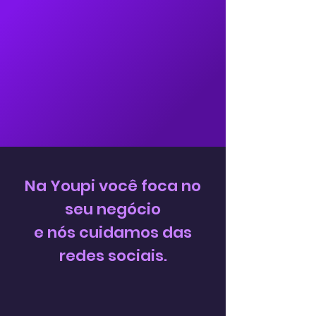
Na Youpi você foca no
seu negócio
e nós cuidamos das
redes sociais.