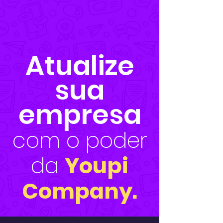
Atualize
sua
empresa
com o poder
da
Youpi
Company.